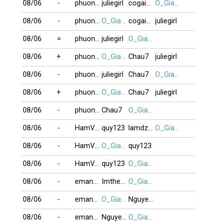
08/06
-
phuong416
juliegirl
cogaixinh
O_GiaBuiDoi
08/06
-
phuong416
O_GiaBuiDoi
cogaixinh
juliegirl
08/06
=
phuong416
juliegirl
O_GiaBuiDoi
08/06
+
phuong416
O_GiaBuiDoi
Chau7
juliegirl
08/06
-
phuong416
juliegirl
Chau7
O_GiaBuiDoi
08/06
+
phuong416
O_GiaBuiDoi
Chau7
juliegirl
08/06
-
phuong416
Chau7
O_GiaBuiDoi
08/06
-
HamVui1
quy123
lamdzuyen
O_GiaBuiDoi
08/06
-
HamVui1
O_GiaBuiDoi
quy123
08/06
-
HamVui1
quy123
O_GiaBuiDoi
08/06
-
eman121817
Imtheone
O_GiaBuiDoi
08/06
-
eman121817
O_GiaBuiDoi
NguyenK_67
08/06
-
eman121817
NguyenK_67
O_GiaBuiDoi