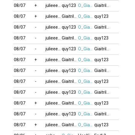
08/07
+
julieeeb0o
quy123
O_GiaBuiDoi
Giaitrilavui
08/07
+
julieeeb0o
Giaitrilavui
O_GiaBuiDoi
quy123
08/07
-
julieeeb0o
quy123
O_GiaBuiDoi
Giaitrilavui
08/07
-
julieeeb0o
Giaitrilavui
O_GiaBuiDoi
quy123
08/07
-
julieeeb0o
quy123
O_GiaBuiDoi
Giaitrilavui
08/07
+
julieeeb0o
Giaitrilavui
O_GiaBuiDoi
quy123
08/07
-
julieeeb0o
quy123
O_GiaBuiDoi
Giaitrilavui
08/07
-
julieeeb0o
Giaitrilavui
O_GiaBuiDoi
quy123
08/07
-
julieeeb0o
quy123
O_GiaBuiDoi
Giaitrilavui
08/07
+
julieeeb0o
Giaitrilavui
O_GiaBuiDoi
quy123
08/07
-
julieeeb0o
quy123
O_GiaBuiDoi
Giaitrilavui
08/07
+
julieeeb0o
Giaitrilavui
O_GiaBuiDoi
quy123