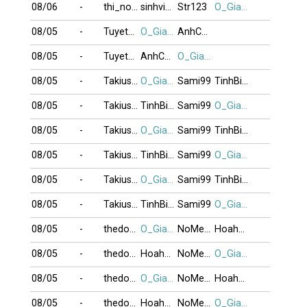
08/06
-
thi_no123
sinhvien21
Str123
O_GiaBuiDoi
08/05
-
Tuyetmai1985
O_GiaBuiDoi
AnhCanada
08/05
-
Tuyetmai1985
AnhCanada
O_GiaBuiDoi
08/05
-
Takiussa
O_GiaBuiDoi
Sami99
TinhBietLy
08/05
-
Takiussa
TinhBietLy
Sami99
O_GiaBuiDoi
08/05
-
Takiussa
O_GiaBuiDoi
Sami99
TinhBietLy
08/05
-
Takiussa
TinhBietLy
Sami99
O_GiaBuiDoi
08/05
-
Takiussa
O_GiaBuiDoi
Sami99
TinhBietLy
08/05
-
Takiussa
TinhBietLy
Sami99
O_GiaBuiDoi
08/05
-
thedo12
O_GiaBuiDoi
NoMercy
Hoahong002
08/05
-
thedo12
Hoahong002
NoMercy
O_GiaBuiDoi
08/05
-
thedo12
O_GiaBuiDoi
NoMercy
Hoahong002
08/05
-
thedo12
Hoahong002
NoMercy
O_GiaBuiDoi