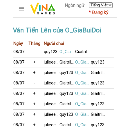
Ngôn ngữ
Đăng ký
TRƯƠNG MỤC
Ván Tiến Lên của O_GiaBuiDoi
Trang chủ
Ngày
Thắng
Người chơi
Đăng ký
08/07
-
quy123
O_GiaBuiDoi
Giaitrilavui
Thành viên mới
Cách dùng
08/07
+
julieeeb0o
Giaitrilavui
O_GiaBuiDoi
quy123
Hỏi đáp
08/07
+
julieeeb0o
quy123
O_GiaBuiDoi
Giaitrilavui
Người giàu nhất
08/07
-
julieeeb0o
Giaitrilavui
O_GiaBuiDoi
quy123
TRÒ CHƠI
08/07
+
julieeeb0o
quy123
O_GiaBuiDoi
Giaitrilavui
DIỄN ĐÀN
08/07
+
julieeeb0o
Giaitrilavui
O_GiaBuiDoi
quy123
CỜ TƯỚNG
08/07
+
julieeeb0o
quy123
O_GiaBuiDoi
Giaitrilavui
08/07
+
julieeeb0o
Giaitrilavui
O_GiaBuiDoi
quy123