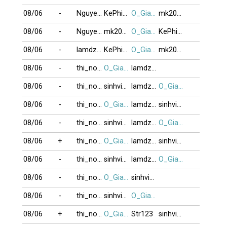
08/06
-
NguyenK_67
KePhieuBac
O_GiaBuiDoi
mk2013
08/06
-
NguyenK_67
mk2013
O_GiaBuiDoi
KePhieuBac
08/06
-
lamdzuyen
KePhieuBac
O_GiaBuiDoi
mk2013
08/06
-
thi_no123
O_GiaBuiDoi
lamdzuyen
08/06
-
thi_no123
sinhvien21
lamdzuyen
O_GiaBuiDoi
08/06
-
thi_no123
O_GiaBuiDoi
lamdzuyen
sinhvien21
08/06
-
thi_no123
sinhvien21
lamdzuyen
O_GiaBuiDoi
08/06
+
thi_no123
O_GiaBuiDoi
lamdzuyen
sinhvien21
08/06
-
thi_no123
sinhvien21
lamdzuyen
O_GiaBuiDoi
08/06
-
thi_no123
O_GiaBuiDoi
sinhvien21
08/06
-
thi_no123
sinhvien21
O_GiaBuiDoi
08/06
+
thi_no123
O_GiaBuiDoi
Str123
sinhvien21