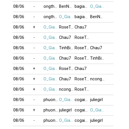
08/06
-
ongthayboi
BenNhau
bagiaqn
O_GiaBuiDoi
08/06
-
ongthayboi
O_GiaBuiDoi
bagiaqn
BenNhau
08/06
+
O_GiaBuiDoi
RoseTran
Chau7
08/06
-
O_GiaBuiDoi
Chau7
RoseTran
08/06
-
O_GiaBuiDoi
TinhBietLy
RoseTran
Chau7
08/06
-
O_GiaBuiDoi
Chau7
RoseTran
TinhBietLy
08/06
+
O_GiaBuiDoi
RoseTran
Chau7
08/06
+
O_GiaBuiDoi
Chau7
RoseTran
ncongtam
08/06
+
O_GiaBuiDoi
ncongtam
RoseTran
08/06
-
phuong416
O_GiaBuiDoi
cogaixinh
juliegirl
08/06
+
phuong416
juliegirl
cogaixinh
O_GiaBuiDoi
08/06
-
phuong416
O_GiaBuiDoi
cogaixinh
juliegirl