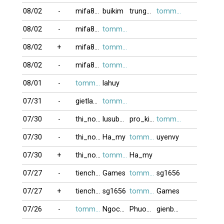
08/02
-
mifa8088
buikim
trungnhi1977
tommynsw
08/02
-
mifa8088
tommynsw
08/02
+
mifa8088
tommynsw
08/02
-
mifa8088
tommynsw
08/01
-
tommynsw
lahuy
07/31
-
gietlasechet
tommynsw
07/30
-
thi_no123
lusubu12
pro_killer
tommynsw
07/30
-
thi_no123
Ha_my
tommynsw
uyenvy
07/30
+
thi_no123
tommynsw
Ha_my
07/27
-
tienchung
Games
tommynsw
sg1656
07/27
+
tienchung
sg1656
tommynsw
Games
07/26
-
tommynsw
Ngocduong888
Phuongvydao
gienbaitusac