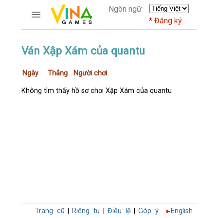
Ngôn ngữ
Đăng ký
TRƯƠNG MỤC
Ván Xập Xám của quantu
Trang chủ
Ngày
Thắng
Người chơi
Đăng ký
Thành viên mới
Không tìm thấy hồ sơ chơi Xập Xám của quantu
Cách dùng
Hỏi đáp
Người giàu nhất
TRÒ CHƠI
DIỄN ĐÀN
CỜ TƯỚNG
Trang cũ
|
Riêng tư
|
Điều lệ
|
Góp ý
English