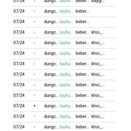
07/24
-
dungcafe2011
luuhung80
bebert_65
Baygioodau
07/24
-
dungcafe2011
luuhung80
bebert_65
07/24
-
dungcafe2011
luuhung80
bebert_65
07/24
-
dungcafe2011
luuhung80
bebert_65
khoi_quyen40
07/24
-
dungcafe2011
luuhung80
bebert_65
khoi_quyen40
07/24
-
dungcafe2011
luuhung80
bebert_65
khoi_quyen40
07/24
-
dungcafe2011
luuhung80
bebert_65
khoi_quyen40
07/24
-
dungcafe2011
luuhung80
bebert_65
khoi_quyen40
07/24
-
dungcafe2011
luuhung80
bebert_65
khoi_quyen40
07/24
-
dungcafe2011
luuhung80
bebert_65
khoi_quyen40
07/24
+
dungcafe2011
luuhung80
bebert_65
khoi_quyen40
07/24
-
dungcafe2011
luuhung80
bebert_65
khoi_quyen40
07/24
-
dungcafe2011
luuhung80
bebert_65
khoi_quyen40