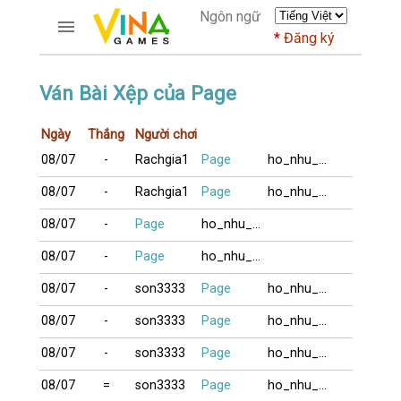
Ngôn ngữ
Đăng ký
TRƯƠNG MỤC
Ván Bài Xệp của Page
Trang chủ
Ngày
Thắng
Người chơi
Đăng ký
08/07
-
Rachgia1
Page
ho_nhu_thuy
Thành viên mới
Cách dùng
08/07
-
Rachgia1
Page
ho_nhu_thuy
Hỏi đáp
08/07
-
Page
ho_nhu_thuy
Người giàu nhất
08/07
-
Page
ho_nhu_thuy
TRÒ CHƠI
08/07
-
son3333
Page
ho_nhu_thuy
DIỄN ĐÀN
08/07
-
son3333
Page
ho_nhu_thuy
CỜ TƯỚNG
08/07
-
son3333
Page
ho_nhu_thuy
08/07
=
son3333
Page
ho_nhu_thuy