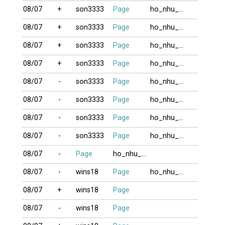
08/07
+
son3333
Page
ho_nhu_thuy
08/07
+
son3333
Page
ho_nhu_thuy
08/07
+
son3333
Page
ho_nhu_thuy
08/07
+
son3333
Page
ho_nhu_thuy
08/07
-
son3333
Page
ho_nhu_thuy
08/07
-
son3333
Page
ho_nhu_thuy
08/07
-
son3333
Page
ho_nhu_thuy
08/07
-
son3333
Page
ho_nhu_thuy
08/07
-
Page
ho_nhu_thuy
08/07
-
wins18
Page
ho_nhu_thuy
08/07
+
wins18
Page
08/07
-
wins18
Page