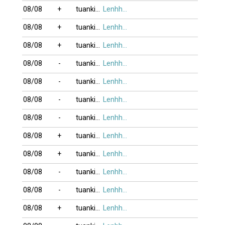
08/08
+
tuankim
Lenhho_xung
08/08
+
tuankim
Lenhho_xung
08/08
+
tuankim
Lenhho_xung
08/08
-
tuankim
Lenhho_xung
08/08
-
tuankim
Lenhho_xung
08/08
-
tuankim
Lenhho_xung
08/08
-
tuankim
Lenhho_xung
08/08
+
tuankim
Lenhho_xung
08/08
+
tuankim
Lenhho_xung
08/08
-
tuankim
Lenhho_xung
08/08
-
tuankim
Lenhho_xung
08/08
+
tuankim
Lenhho_xung