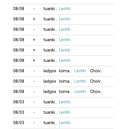
08/08
-
tuankim
Lenhho_xung
08/08
+
tuankim
Lenhho_xung
08/08
-
tuankim
Lenhho_xung
08/08
+
tuankim
Lenhho_xung
08/08
+
tuankim
Lenhho_xung
08/08
+
tuankim
Lenhho_xung
08/08
-
ladypix
loimauhau
Lenhho_xung
Choivui_1968
08/08
-
ladypix
loimauhau
Lenhho_xung
Choivui_1968
08/08
-
ladypix
loimauhau
Lenhho_xung
Choivui_1968
08/03
-
tuankim
Lenhho_xung
08/03
-
tuankim
Lenhho_xung
08/03
-
tuankim
Lenhho_xung