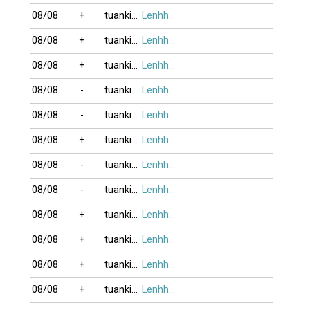
08/08
+
tuankim
Lenhho_xung
08/08
+
tuankim
Lenhho_xung
08/08
+
tuankim
Lenhho_xung
08/08
-
tuankim
Lenhho_xung
08/08
-
tuankim
Lenhho_xung
08/08
+
tuankim
Lenhho_xung
08/08
-
tuankim
Lenhho_xung
08/08
-
tuankim
Lenhho_xung
08/08
+
tuankim
Lenhho_xung
08/08
+
tuankim
Lenhho_xung
08/08
+
tuankim
Lenhho_xung
08/08
+
tuankim
Lenhho_xung