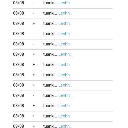
08/08
-
tuankim
Lenhho_xung
08/08
-
tuankim
Lenhho_xung
08/08
+
tuankim
Lenhho_xung
08/08
-
tuankim
Lenhho_xung
08/08
-
tuankim
Lenhho_xung
08/08
+
tuankim
Lenhho_xung
08/08
+
tuankim
Lenhho_xung
08/08
+
tuankim
Lenhho_xung
08/08
+
tuankim
Lenhho_xung
08/08
-
tuankim
Lenhho_xung
08/08
+
tuankim
Lenhho_xung
08/08
+
tuankim
Lenhho_xung
08/08
+
tuankim
Lenhho_xung