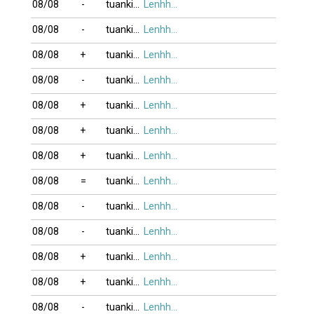
08/08
-
tuankim
Lenhho_xung
08/08
-
tuankim
Lenhho_xung
08/08
+
tuankim
Lenhho_xung
08/08
-
tuankim
Lenhho_xung
08/08
+
tuankim
Lenhho_xung
08/08
+
tuankim
Lenhho_xung
08/08
+
tuankim
Lenhho_xung
08/08
=
tuankim
Lenhho_xung
08/08
-
tuankim
Lenhho_xung
08/08
-
tuankim
Lenhho_xung
08/08
+
tuankim
Lenhho_xung
08/08
+
tuankim
Lenhho_xung
08/08
-
tuankim
Lenhho_xung