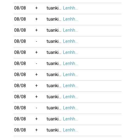
08/08
+
tuankim
Lenhho_xung
08/08
+
tuankim
Lenhho_xung
08/08
+
tuankim
Lenhho_xung
08/08
-
tuankim
Lenhho_xung
08/08
+
tuankim
Lenhho_xung
08/08
-
tuankim
Lenhho_xung
08/08
+
tuankim
Lenhho_xung
08/08
+
tuankim
Lenhho_xung
08/08
+
tuankim
Lenhho_xung
08/08
-
tuankim
Lenhho_xung
08/08
+
tuankim
Lenhho_xung
08/08
+
tuankim
Lenhho_xung