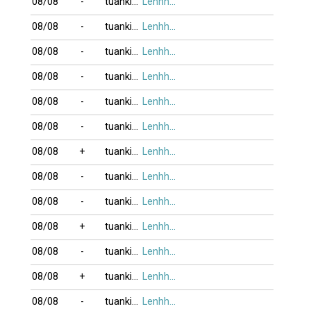
08/08
-
tuankim
Lenhho_xung
08/08
-
tuankim
Lenhho_xung
08/08
-
tuankim
Lenhho_xung
08/08
-
tuankim
Lenhho_xung
08/08
-
tuankim
Lenhho_xung
08/08
-
tuankim
Lenhho_xung
08/08
+
tuankim
Lenhho_xung
08/08
-
tuankim
Lenhho_xung
08/08
-
tuankim
Lenhho_xung
08/08
+
tuankim
Lenhho_xung
08/08
-
tuankim
Lenhho_xung
08/08
+
tuankim
Lenhho_xung
08/08
-
tuankim
Lenhho_xung