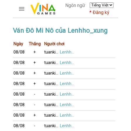
Ngôn ngữ
Đăng ký
TRƯƠNG MỤC
Ván Đô Mi Nô của Lenhho_xung
Trang chủ
Ngày
Thắng
Người chơi
Đăng ký
08/08
+
tuankim
Lenhho_xung
Thành viên mới
Cách dùng
08/08
+
tuankim
Lenhho_xung
Hỏi đáp
08/08
+
tuankim
Lenhho_xung
Người giàu nhất
08/08
+
tuankim
Lenhho_xung
TRÒ CHƠI
08/08
-
tuankim
Lenhho_xung
DIỄN ĐÀN
08/08
-
tuankim
Lenhho_xung
CỜ TƯỚNG
08/08
+
tuankim
Lenhho_xung
08/08
-
tuankim
Lenhho_xung