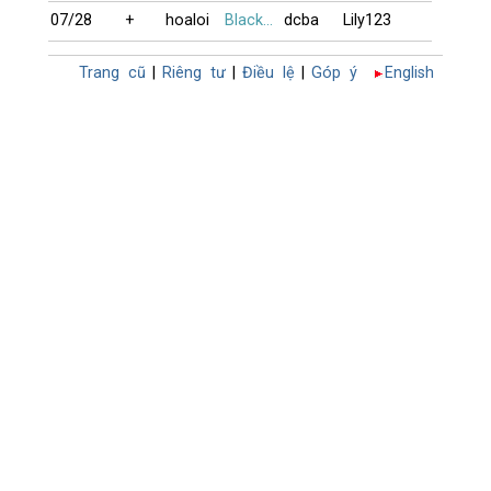
07/28
+
hoaloi
Blacksnake
dcba
Lily123
Trang cũ
|
Riêng tư
|
Điều lệ
|
Góp ý
English