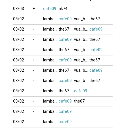
08/03
+
cafe09
ak74
08/02
-
lambada999
cafe09
vua_bai66
the67
08/02
-
lambada999
the67
vua_bai66
cafe09
08/02
-
lambada999
cafe09
vua_bai66
the67
08/02
-
lambada999
the67
vua_bai66
cafe09
08/02
+
lambada999
cafe09
vua_bai66
the67
08/02
-
lambada999
the67
vua_bai66
cafe09
08/02
-
lambada999
cafe09
vua_bai66
the67
08/02
-
lambada999
the67
cafe09
08/02
-
lambada999
cafe09
the67
08/02
-
lambada999
cafe09
08/02
-
lambada999
cafe09