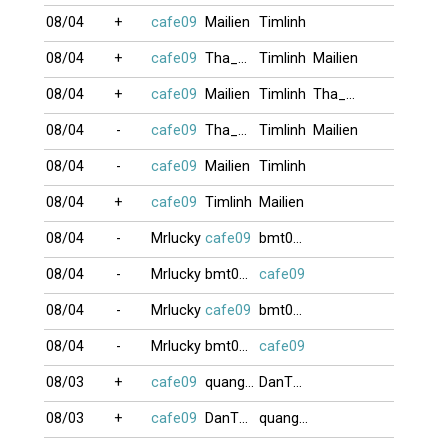
08/04
+
cafe09
Mailien
Timlinh
08/04
+
cafe09
Tha_Bom
Timlinh
Mailien
08/04
+
cafe09
Mailien
Timlinh
Tha_Bom
08/04
-
cafe09
Tha_Bom
Timlinh
Mailien
08/04
-
cafe09
Mailien
Timlinh
08/04
+
cafe09
Timlinh
Mailien
08/04
-
Mrlucky
cafe09
bmt0007
08/04
-
Mrlucky
bmt0007
cafe09
08/04
-
Mrlucky
cafe09
bmt0007
08/04
-
Mrlucky
bmt0007
cafe09
08/03
+
cafe09
quangliem999
DanTheMan
08/03
+
cafe09
DanTheMan
quangliem999