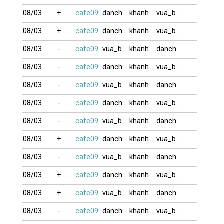
08/03
+
cafe09
danchoi
khanhdalat
vua_bai66
08/03
+
cafe09
danchoi
khanhdalat
vua_bai66
08/03
-
cafe09
vua_bai66
khanhdalat
danchoi
08/03
-
cafe09
danchoi
khanhdalat
vua_bai66
08/03
-
cafe09
vua_bai66
khanhdalat
danchoi
08/03
-
cafe09
danchoi
khanhdalat
vua_bai66
08/03
-
cafe09
vua_bai66
khanhdalat
danchoi
08/03
+
cafe09
danchoi
khanhdalat
vua_bai66
08/03
-
cafe09
vua_bai66
khanhdalat
danchoi
08/03
+
cafe09
danchoi
khanhdalat
vua_bai66
08/03
+
cafe09
vua_bai66
khanhdalat
danchoi
08/03
-
cafe09
danchoi
khanhdalat
vua_bai66