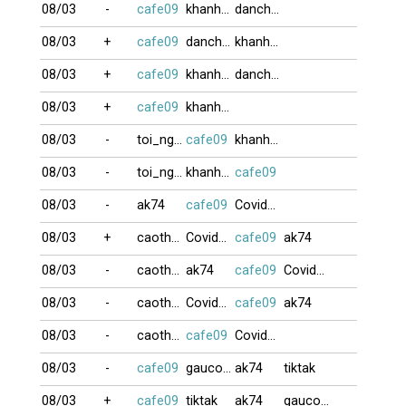
08/03
-
cafe09
khanhdalat
danchoi
08/03
+
cafe09
danchoi
khanhdalat
08/03
+
cafe09
khanhdalat
danchoi
08/03
+
cafe09
khanhdalat
08/03
-
toi_nguoiHP
cafe09
khanhdalat
08/03
-
toi_nguoiHP
khanhdalat
cafe09
08/03
-
ak74
cafe09
Covid19
08/03
+
caothuvolam
Covid19
cafe09
ak74
08/03
-
caothuvolam
ak74
cafe09
Covid19
08/03
-
caothuvolam
Covid19
cafe09
ak74
08/03
-
caothuvolam
cafe09
Covid19
08/03
-
cafe09
gaucon11
ak74
tiktak
08/03
+
cafe09
tiktak
ak74
gaucon11