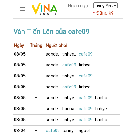
Ngôn ngữ
Đăng ký
TRƯƠNG MỤC
Ván Tiến Lên của cafe09
Trang chủ
Ngày
Thắng
Người chơi
Đăng ký
08/05
-
sonde_VT
tinhyeuxua
cafe09
Thành viên mới
Cách dùng
08/05
-
sonde_VT
cafe09
tinhyeuxua
Hỏi đáp
08/05
-
sonde_VT
tinhyeuxua
cafe09
Người giàu nhất
08/05
-
sonde_VT
cafe09
tinhyeuxua
TRÒ CHƠI
08/05
+
sonde_VT
tinhyeuxua
cafe09
bacbanLA
DIỄN ĐÀN
08/05
-
sonde_VT
bacbanLA
cafe09
tinhyeuxua
CỜ TƯỚNG
08/05
-
sonde_VT
tinhyeuxua
cafe09
bacbanLA
08/04
+
cafe09
tonny
ngoclien53