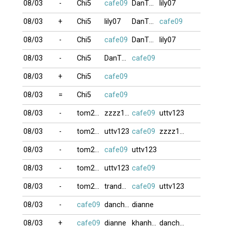
08/03
-
Chi5
cafe09
DanTheMan
lily07
08/03
+
Chi5
lily07
DanTheMan
cafe09
08/03
-
Chi5
cafe09
DanTheMan
lily07
08/03
-
Chi5
DanTheMan
cafe09
08/03
+
Chi5
cafe09
08/03
=
Chi5
cafe09
08/03
-
tom207
zzzz19991
cafe09
uttv123
08/03
-
tom207
uttv123
cafe09
zzzz19991
08/03
-
tom207
cafe09
uttv123
08/03
-
tom207
uttv123
cafe09
08/03
-
tom207
tranducanh
cafe09
uttv123
08/03
-
cafe09
danchoi
dianne
08/03
+
cafe09
dianne
khanhdalat
danchoi