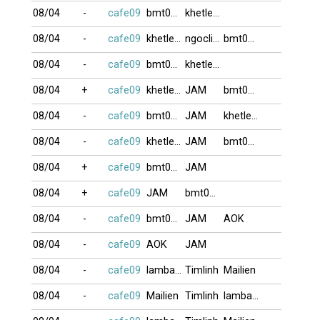
08/04
-
cafe09
bmt0007
khetlet10
08/04
-
cafe09
khetlet10
ngoclien53
bmt0007
08/04
-
cafe09
bmt0007
khetlet10
08/04
+
cafe09
khetlet10
JAM
bmt0007
08/04
-
cafe09
bmt0007
JAM
khetlet10
08/04
-
cafe09
khetlet10
JAM
bmt0007
08/04
+
cafe09
bmt0007
JAM
08/04
+
cafe09
JAM
bmt0007
08/04
-
cafe09
bmt0007
JAM
AOK
08/04
-
cafe09
AOK
JAM
08/04
-
cafe09
lambada999
Timlinh
Mailien
08/04
-
cafe09
Mailien
Timlinh
lambada999