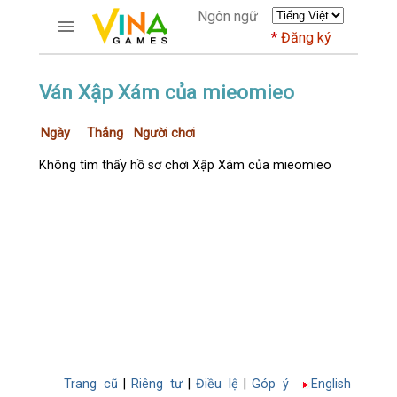
Ngôn ngữ
Đăng ký
TRƯƠNG MỤC
Ván Xập Xám của mieomieo
Trang chủ
Ngày
Thắng
Người chơi
Đăng ký
Thành viên mới
Không tìm thấy hồ sơ chơi Xập Xám của mieomieo
Cách dùng
Hỏi đáp
Người giàu nhất
TRÒ CHƠI
DIỄN ĐÀN
CỜ TƯỚNG
Trang cũ
|
Riêng tư
|
Điều lệ
|
Góp ý
English