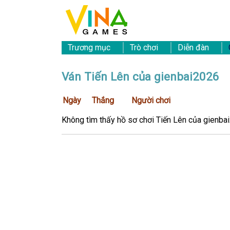
Trương mục
Trò chơi
Diễn đàn
Ván Tiến Lên của gienbai2026
Ngày
Thắng
Người chơi
Không tìm thấy hồ sơ chơi Tiến Lên của gienba