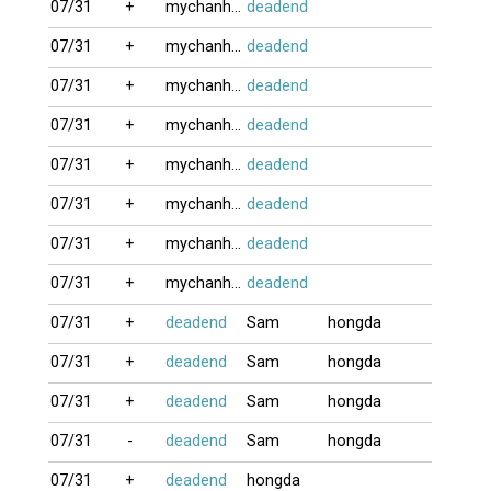
07/31
+
mychanhBatri
deadend
07/31
+
mychanhBatri
deadend
07/31
+
mychanhBatri
deadend
07/31
+
mychanhBatri
deadend
07/31
+
mychanhBatri
deadend
07/31
+
mychanhBatri
deadend
07/31
+
mychanhBatri
deadend
07/31
+
mychanhBatri
deadend
07/31
+
deadend
Sam
hongda
07/31
+
deadend
Sam
hongda
07/31
+
deadend
Sam
hongda
07/31
-
deadend
Sam
hongda
07/31
+
deadend
hongda