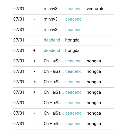
07/31
-
minhv3
deadend
ventura555
07/31
-
minhv3
deadend
07/31
-
minhv3
deadend
07/31
-
deadend
hongda
07/31
+
deadend
hongda
07/31
+
ChiHaiSaigon
deadend
hongda
07/31
-
ChiHaiSaigon
deadend
hongda
07/31
=
ChiHaiSaigon
deadend
hongda
07/31
+
ChiHaiSaigon
deadend
hongda
07/31
-
ChiHaiSaigon
deadend
hongda
07/31
-
ChiHaiSaigon
deadend
hongda
07/31
=
ChiHaiSaigon
deadend
hongda