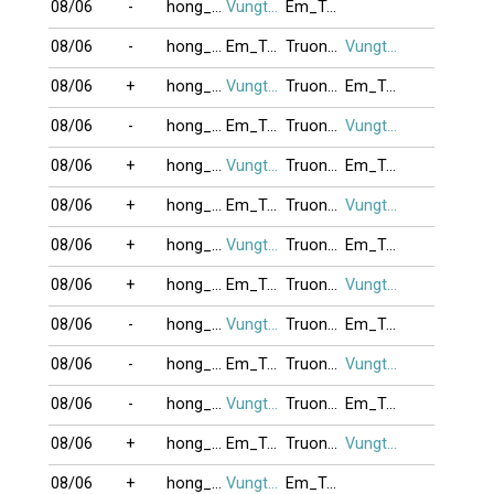
08/06
-
hong_vinh
Vungtau_87
Em_Tap_Choi9
08/06
-
hong_vinh
Em_Tap_Choi9
TruongGiang
Vungtau_87
08/06
+
hong_vinh
Vungtau_87
TruongGiang
Em_Tap_Choi9
08/06
-
hong_vinh
Em_Tap_Choi9
TruongGiang
Vungtau_87
08/06
+
hong_vinh
Vungtau_87
TruongGiang
Em_Tap_Choi9
08/06
+
hong_vinh
Em_Tap_Choi9
TruongGiang
Vungtau_87
08/06
+
hong_vinh
Vungtau_87
TruongGiang
Em_Tap_Choi9
08/06
+
hong_vinh
Em_Tap_Choi9
TruongGiang
Vungtau_87
08/06
-
hong_vinh
Vungtau_87
TruongGiang
Em_Tap_Choi9
08/06
-
hong_vinh
Em_Tap_Choi9
TruongGiang
Vungtau_87
08/06
-
hong_vinh
Vungtau_87
TruongGiang
Em_Tap_Choi9
08/06
+
hong_vinh
Em_Tap_Choi9
TruongGiang
Vungtau_87
08/06
+
hong_vinh
Vungtau_87
Em_Tap_Choi9