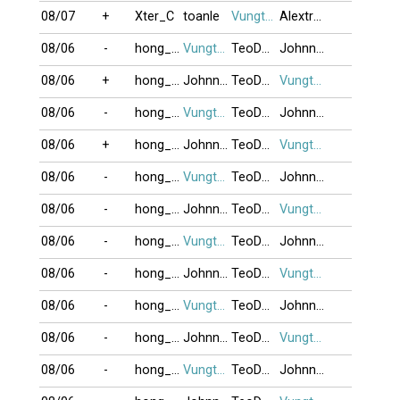
08/07
+
Xter_C
toanle
Vungtau_87
Alextran
08/06
-
hong_vinh
Vungtau_87
TeoDaiCa
Johnnyvan
08/06
+
hong_vinh
Johnnyvan
TeoDaiCa
Vungtau_87
08/06
-
hong_vinh
Vungtau_87
TeoDaiCa
Johnnyvan
08/06
+
hong_vinh
Johnnyvan
TeoDaiCa
Vungtau_87
08/06
-
hong_vinh
Vungtau_87
TeoDaiCa
Johnnyvan
08/06
-
hong_vinh
Johnnyvan
TeoDaiCa
Vungtau_87
08/06
-
hong_vinh
Vungtau_87
TeoDaiCa
Johnnyvan
08/06
-
hong_vinh
Johnnyvan
TeoDaiCa
Vungtau_87
08/06
-
hong_vinh
Vungtau_87
TeoDaiCa
Johnnyvan
08/06
-
hong_vinh
Johnnyvan
TeoDaiCa
Vungtau_87
08/06
-
hong_vinh
Vungtau_87
TeoDaiCa
Johnnyvan