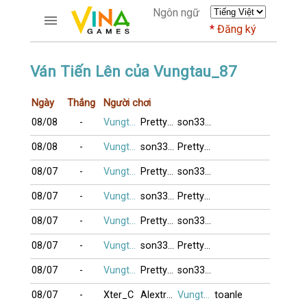
Ngôn ngữ
Đăng ký
TRƯƠNG MỤC
Ván Tiến Lên của Vungtau_87
Trang chủ
Ngày
Thắng
Người chơi
Đăng ký
08/08
-
Vungtau_87
Prettygirl
son3333
Thành viên mới
Cách dùng
08/08
-
Vungtau_87
son3333
Prettygirl
Hỏi đáp
08/07
-
Vungtau_87
Prettygirl
son3333
Người giàu nhất
08/07
-
Vungtau_87
son3333
Prettygirl
TRÒ CHƠI
08/07
-
Vungtau_87
Prettygirl
son3333
DIỄN ĐÀN
08/07
-
Vungtau_87
son3333
Prettygirl
CỜ TƯỚNG
08/07
-
Vungtau_87
Prettygirl
son3333
08/07
-
Xter_C
Alextran
Vungtau_87
toanle