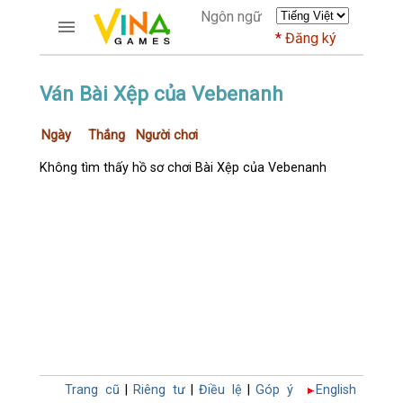
Ngôn ngữ
Đăng ký
TRƯƠNG MỤC
Ván Bài Xệp của Vebenanh
Trang chủ
Ngày
Thắng
Người chơi
Đăng ký
Thành viên mới
Không tìm thấy hồ sơ chơi Bài Xệp của Vebenanh
Cách dùng
Hỏi đáp
Người giàu nhất
TRÒ CHƠI
DIỄN ĐÀN
CỜ TƯỚNG
Trang cũ
|
Riêng tư
|
Điều lệ
|
Góp ý
English