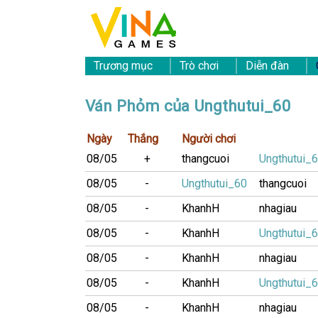
Trương mục
Trò chơi
Diễn đàn
Ván Phỏm của Ungthutui_60
Ngày
Thắng
Người chơi
08/05
+
thangcuoi
Ungthutui_
08/05
-
Ungthutui_60
thangcuoi
08/05
-
KhanhH
nhagiau
08/05
-
KhanhH
Ungthutui_
08/05
-
KhanhH
nhagiau
08/05
-
KhanhH
Ungthutui_
08/05
-
KhanhH
nhagiau