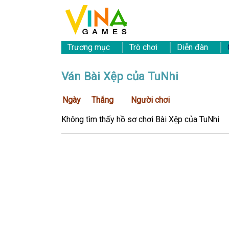
Trương mục
Trò chơi
Diễn đàn
Ván Bài Xệp của TuNhi
Ngày
Thắng
Người chơi
Không tìm thấy hồ sơ chơi Bài Xệp của TuNhi