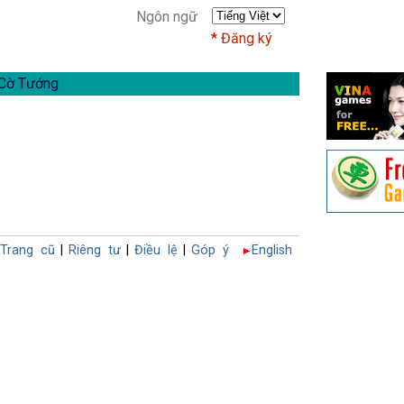
Ngôn ngữ
Đăng ký
Cờ Tướng
Trang cũ
|
Riêng tư
|
Điều lệ
|
Góp ý
English