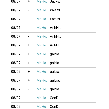
08/07
+
MeHonTran
Jackson
08/07
-
MeHonTran
Westridge
08/07
-
MeHonTran
Westridge
08/07
-
MeHonTran
AnhHaiMeHoa
08/07
-
MeHonTran
AnhHaiMeHoa
08/07
+
MeHonTran
AnhHaiMeHoa
08/07
+
MeHonTran
gaibiaom
08/07
+
MeHonTran
gaibiaom
08/07
+
MeHonTran
gaibiaom
08/07
+
MeHonTran
gaibiaom
08/07
-
MeHonTran
gaibiaom
08/07
-
MeHonTran
ConDayNoiNho
08/07
-
MeHonTran
ConDayNoiNho