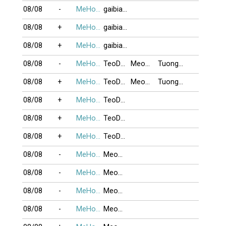
08/08
-
MeHonTran
gaibiaom
08/08
+
MeHonTran
gaibiaom
08/08
+
MeHonTran
gaibiaom
08/08
-
MeHonTran
TeoDaiCa
Meomun4014
TuongTu
08/08
+
MeHonTran
TeoDaiCa
Meomun4014
TuongTu
08/08
+
MeHonTran
TeoDaiCa
08/08
+
MeHonTran
TeoDaiCa
08/08
+
MeHonTran
TeoDaiCa
08/08
-
MeHonTran
Meomun4014
08/08
-
MeHonTran
Meomun4014
08/08
-
MeHonTran
Meomun4014
08/08
-
MeHonTran
Meomun4014