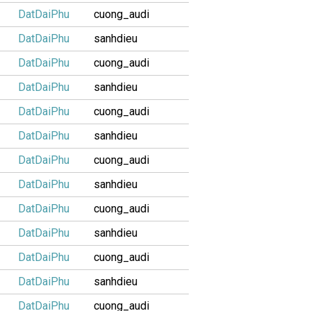
DatDaiPhu
cuong_audi
DatDaiPhu
sanhdieu
DatDaiPhu
cuong_audi
DatDaiPhu
sanhdieu
DatDaiPhu
cuong_audi
DatDaiPhu
sanhdieu
DatDaiPhu
cuong_audi
DatDaiPhu
sanhdieu
DatDaiPhu
cuong_audi
DatDaiPhu
sanhdieu
DatDaiPhu
cuong_audi
DatDaiPhu
sanhdieu
DatDaiPhu
cuong_audi