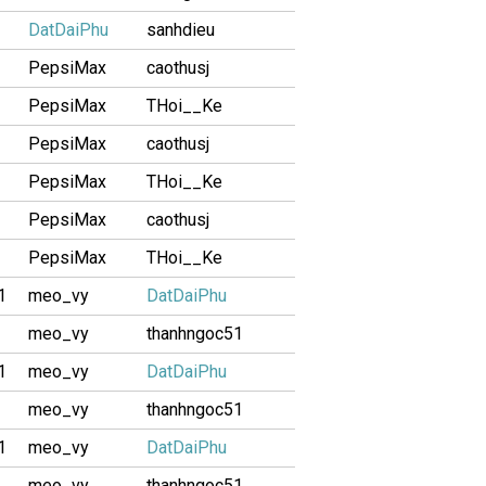
DatDaiPhu
sanhdieu
PepsiMax
caothusj
PepsiMax
THoi__Ke
PepsiMax
caothusj
PepsiMax
THoi__Ke
PepsiMax
caothusj
PepsiMax
THoi__Ke
1
meo_vy
DatDaiPhu
meo_vy
thanhngoc51
1
meo_vy
DatDaiPhu
meo_vy
thanhngoc51
1
meo_vy
DatDaiPhu
meo_vy
thanhngoc51