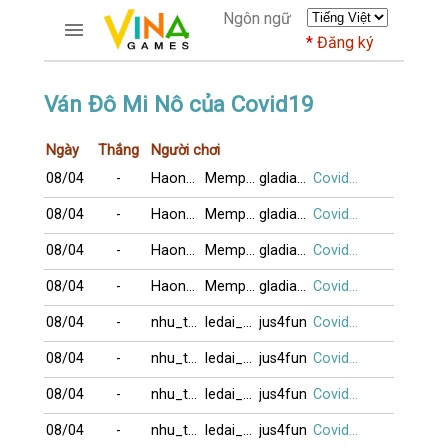
Ngôn ngữ
Đăng ký
TRƯƠNG MỤC
Ván Đô Mi Nô của Covid19
Trang chủ
Ngày
Thắng
Người chơi
Đăng ký
08/04
-
Haonhien2017
Memphis901
gladiator
Covid19
Thành viên mới
Cách dùng
08/04
-
Haonhien2017
Memphis901
gladiator
Covid19
Hỏi đáp
08/04
-
Haonhien2017
Memphis901
gladiator
Covid19
Người giàu nhất
08/04
-
Haonhien2017
Memphis901
gladiator
Covid19
TRÒ CHƠI
08/04
-
nhu_tam
ledai_tg
jus4fun
Covid19
DIỄN ĐÀN
08/04
-
nhu_tam
ledai_tg
jus4fun
Covid19
CỜ TƯỚNG
08/04
-
nhu_tam
ledai_tg
jus4fun
Covid19
08/04
-
nhu_tam
ledai_tg
jus4fun
Covid19