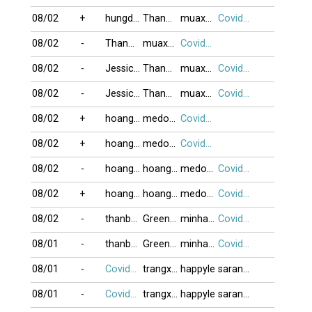
08/02
+
hungdallas62
ThanThuaBai
muaxuan08
Covid19
08/02
-
ThanThuaBai
muaxuan08
Covid19
08/02
-
Jessica_007
ThanThuaBai
muaxuan08
Covid19
08/02
-
Jessica_007
ThanThuaBai
muaxuan08
Covid19
08/02
+
hoangkim
medomino
Covid19
08/02
+
hoangkim
medomino
Covid19
08/02
-
hoangkim
hoangthanh
medomino
Covid19
08/02
+
hoangkim
hoangthanh
medomino
Covid19
08/02
-
thanbaiso1
Greenonion
minhanh
Covid19
08/01
-
thanbaiso1
Greenonion
minhanh
Covid19
08/01
-
Covid19
trangxam
happyle
sarang_hae
08/01
-
Covid19
trangxam
happyle
sarang_hae