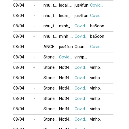
08/04
-
nhu_tam
ledai_tg
jus4fun
Covid19
08/04
-
nhu_tam
ledai_tg
jus4fun
Covid19
08/04
-
nhu_tam
minh_62
Covid19
ba5con
08/04
+
nhu_tam
minh_62
Covid19
ba5con
08/04
-
ANGELGIRL
jus4fun
Quangson
Covid19
08/04
-
StoneManUSA
Covid19
vinhphu1
08/04
+
StoneManUSA
NotNow29
Covid19
vinhphu1
08/04
-
StoneManUSA
NotNow29
Covid19
vinhphu1
08/04
-
StoneManUSA
NotNow29
Covid19
vinhphu1
08/04
-
StoneManUSA
NotNow29
Covid19
vinhphu1
08/04
-
StoneManUSA
NotNow29
Covid19
vinhphu1
08/04
-
StoneManUSA
NotNow29
Covid19
vinhphu1