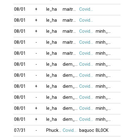
08/01
+
le_ha
maitrungkhai
Covid19
08/01
+
le_ha
maitrungkhai
Covid19
08/01
+
le_ha
maitrungkhai
Covid19
minh_62
08/01
-
le_ha
maitrungkhai
Covid19
minh_62
08/01
-
le_ha
maitrungkhai
Covid19
minh_62
08/01
-
le_ha
diem_mai
Covid19
minh_62
08/01
-
le_ha
diem_mai
Covid19
minh_62
08/01
+
le_ha
diem_mai
Covid19
minh_62
08/01
-
le_ha
diem_mai
Covid19
minh_62
08/01
+
le_ha
diem_mai
Covid19
minh_62
08/01
+
le_ha
diem_mai
Covid19
minh_62
07/31
-
Phuckhang16
Covid19
baquoc
BL0CK