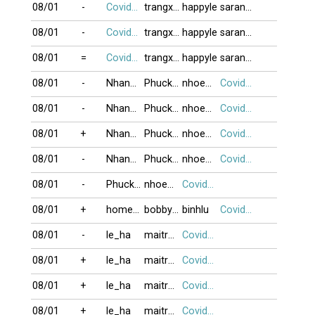
08/01
-
Covid19
trangxam
happyle
sarang_hae
08/01
-
Covid19
trangxam
happyle
sarang_hae
08/01
=
Covid19
trangxam
happyle
sarang_hae
08/01
-
NhanGia
Phuckhang16
nhoemnhieu
Covid19
08/01
-
NhanGia
Phuckhang16
nhoemnhieu
Covid19
08/01
+
NhanGia
Phuckhang16
nhoemnhieu
Covid19
08/01
-
NhanGia
Phuckhang16
nhoemnhieu
Covid19
08/01
-
Phuckhang16
nhoemnhieu
Covid19
08/01
+
home01
bobbytrung34
binhlu
Covid19
08/01
-
le_ha
maitrungkhai
Covid19
08/01
+
le_ha
maitrungkhai
Covid19
08/01
+
le_ha
maitrungkhai
Covid19
08/01
+
le_ha
maitrungkhai
Covid19