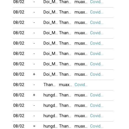
08/02
-
Doi_Mong
ThanThuaBai
muaxuan08
Covid19
08/02
-
Doi_Mong
ThanThuaBai
muaxuan08
Covid19
08/02
-
Doi_Mong
ThanThuaBai
muaxuan08
Covid19
08/02
-
Doi_Mong
ThanThuaBai
muaxuan08
Covid19
08/02
-
Doi_Mong
ThanThuaBai
muaxuan08
Covid19
08/02
-
Doi_Mong
ThanThuaBai
muaxuan08
Covid19
08/02
-
Doi_Mong
ThanThuaBai
muaxuan08
Covid19
08/02
+
Doi_Mong
ThanThuaBai
muaxuan08
Covid19
08/02
-
ThanThuaBai
muaxuan08
Covid19
08/02
+
hungdallas62
ThanThuaBai
muaxuan08
Covid19
08/02
-
hungdallas62
ThanThuaBai
muaxuan08
Covid19
08/02
-
hungdallas62
ThanThuaBai
muaxuan08
Covid19
08/02
=
hungdallas62
ThanThuaBai
muaxuan08
Covid19