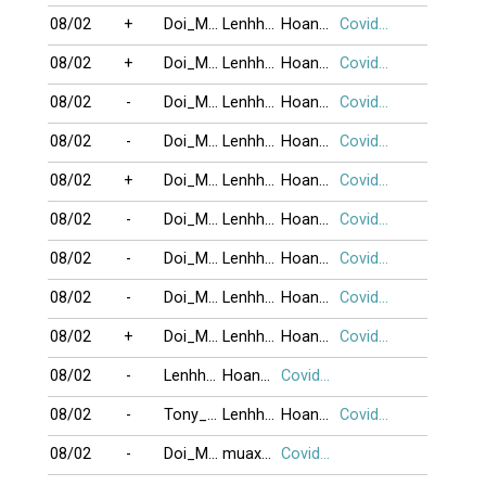
08/02
+
Doi_Mong
Lenhho_xung
HoangHuong
Covid19
08/02
+
Doi_Mong
Lenhho_xung
HoangHuong
Covid19
08/02
-
Doi_Mong
Lenhho_xung
HoangHuong
Covid19
08/02
-
Doi_Mong
Lenhho_xung
HoangHuong
Covid19
08/02
+
Doi_Mong
Lenhho_xung
HoangHuong
Covid19
08/02
-
Doi_Mong
Lenhho_xung
HoangHuong
Covid19
08/02
-
Doi_Mong
Lenhho_xung
HoangHuong
Covid19
08/02
-
Doi_Mong
Lenhho_xung
HoangHuong
Covid19
08/02
+
Doi_Mong
Lenhho_xung
HoangHuong
Covid19
08/02
-
Lenhho_xung
HoangHuong
Covid19
08/02
-
Tony_Swat114
Lenhho_xung
HoangHuong
Covid19
08/02
-
Doi_Mong
muaxuan08
Covid19