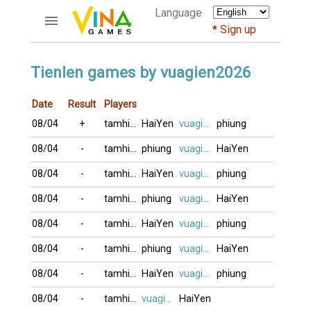
Language
Sign up
ACCOUNTS
Tienlen games by vuagien2026
Home
Date
Result
Players
Register
08/04
+
tamhiep
HaiYen
vuagien2026
phiung
Bluenicks
New users help
08/04
-
tamhiep
phiung
vuagien2026
HaiYen
Instructions
08/04
-
tamhiep
HaiYen
vuagien2026
phiung
Server FAQ
Richest players
08/04
-
tamhiep
phiung
vuagien2026
HaiYen
08/04
-
tamhiep
HaiYen
vuagien2026
phiung
GAMES
08/04
-
tamhiep
phiung
vuagien2026
HaiYen
FORUMS
08/04
-
tamhiep
HaiYen
vuagien2026
phiung
CỜ TƯỚNG
08/04
-
tamhiep
vuagien2026
HaiYen