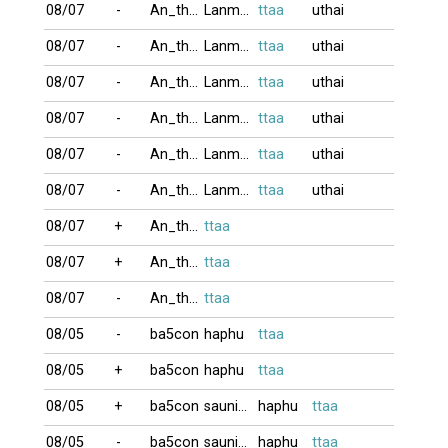
08/07
-
An_thua
Lanmap
ttaa
uthai
08/07
-
An_thua
Lanmap
ttaa
uthai
08/07
-
An_thua
Lanmap
ttaa
uthai
08/07
-
An_thua
Lanmap
ttaa
uthai
08/07
-
An_thua
Lanmap
ttaa
uthai
08/07
-
An_thua
Lanmap
ttaa
uthai
08/07
+
An_thua
ttaa
08/07
+
An_thua
ttaa
08/07
-
An_thua
ttaa
08/05
-
ba5con
haphu
ttaa
08/05
+
ba5con
haphu
ttaa
08/05
+
ba5con
sauninhkieu
haphu
ttaa
08/05
-
ba5con
sauninhkieu
haphu
ttaa