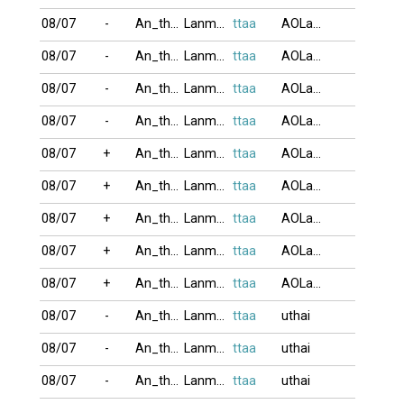
08/07
-
An_thua
Lanmap
ttaa
AOLaoVui8
08/07
-
An_thua
Lanmap
ttaa
AOLaoVui8
08/07
-
An_thua
Lanmap
ttaa
AOLaoVui8
08/07
-
An_thua
Lanmap
ttaa
AOLaoVui8
08/07
+
An_thua
Lanmap
ttaa
AOLaoVui8
08/07
+
An_thua
Lanmap
ttaa
AOLaoVui8
08/07
+
An_thua
Lanmap
ttaa
AOLaoVui8
08/07
+
An_thua
Lanmap
ttaa
AOLaoVui8
08/07
+
An_thua
Lanmap
ttaa
AOLaoVui8
08/07
-
An_thua
Lanmap
ttaa
uthai
08/07
-
An_thua
Lanmap
ttaa
uthai
08/07
-
An_thua
Lanmap
ttaa
uthai