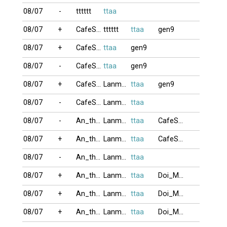
08/07
-
tttttt
ttaa
08/07
+
CafeSang
tttttt
ttaa
gen9
08/07
+
CafeSang
ttaa
gen9
08/07
-
CafeSang
ttaa
gen9
08/07
+
CafeSang
Lanmap
ttaa
gen9
08/07
-
CafeSang
Lanmap
ttaa
08/07
-
An_thua
Lanmap
ttaa
CafeSang
08/07
+
An_thua
Lanmap
ttaa
CafeSang
08/07
-
An_thua
Lanmap
ttaa
08/07
+
An_thua
Lanmap
ttaa
Doi_Mong
08/07
+
An_thua
Lanmap
ttaa
Doi_Mong
08/07
+
An_thua
Lanmap
ttaa
Doi_Mong