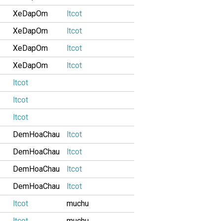
XeDapOm
ltcot
XeDapOm
ltcot
XeDapOm
ltcot
XeDapOm
ltcot
ltcot
ltcot
ltcot
DemHoaChau
ltcot
DemHoaChau
ltcot
DemHoaChau
ltcot
DemHoaChau
ltcot
ltcot
muchu
ltcot
muchu