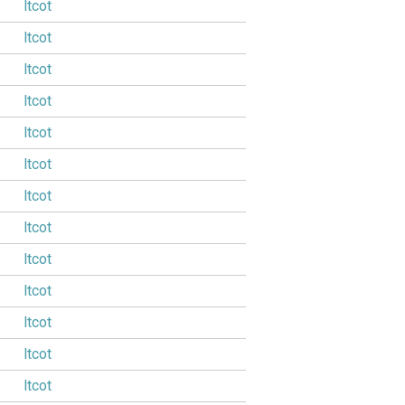
ltcot
ltcot
ltcot
ltcot
ltcot
ltcot
ltcot
ltcot
ltcot
ltcot
ltcot
ltcot
ltcot