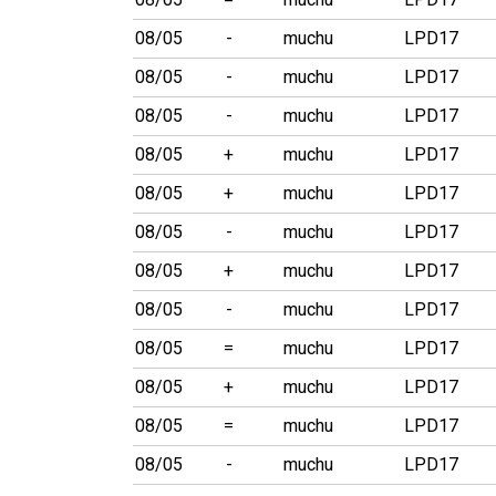
08/05
-
muchu
LPD17
08/05
-
muchu
LPD17
08/05
-
muchu
LPD17
08/05
+
muchu
LPD17
08/05
+
muchu
LPD17
08/05
-
muchu
LPD17
08/05
+
muchu
LPD17
08/05
-
muchu
LPD17
08/05
=
muchu
LPD17
08/05
+
muchu
LPD17
08/05
=
muchu
LPD17
08/05
-
muchu
LPD17