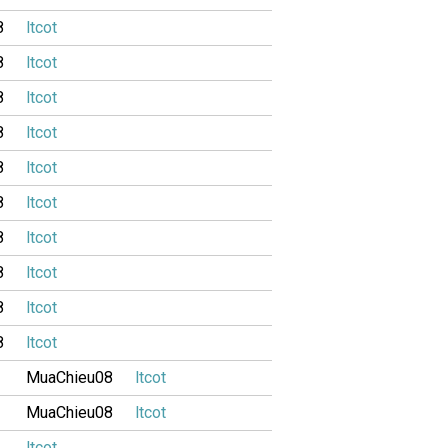
8
ltcot
8
ltcot
8
ltcot
8
ltcot
8
ltcot
8
ltcot
8
ltcot
8
ltcot
8
ltcot
8
ltcot
MuaChieu08
ltcot
MuaChieu08
ltcot
ltcot