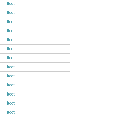
ltcot
ltcot
ltcot
ltcot
ltcot
ltcot
ltcot
ltcot
ltcot
ltcot
ltcot
ltcot
ltcot