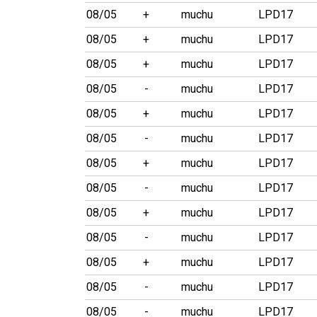
08/05
+
muchu
LPD17
08/05
+
muchu
LPD17
08/05
+
muchu
LPD17
08/05
-
muchu
LPD17
08/05
+
muchu
LPD17
08/05
-
muchu
LPD17
08/05
+
muchu
LPD17
08/05
-
muchu
LPD17
08/05
+
muchu
LPD17
08/05
-
muchu
LPD17
08/05
+
muchu
LPD17
08/05
-
muchu
LPD17
08/05
-
muchu
LPD17