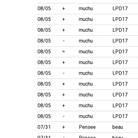
08/05
+
muchu
LPD17
08/05
+
muchu
LPD17
08/05
+
muchu
LPD17
08/05
-
muchu
LPD17
08/05
=
muchu
LPD17
08/05
+
muchu
LPD17
08/05
-
muchu
LPD17
08/05
+
muchu
LPD17
08/05
+
muchu
LPD17
08/05
+
muchu
LPD17
08/05
-
muchu
LPD17
07/31
+
Pensee
beau
07/31
-
Pensee
beau