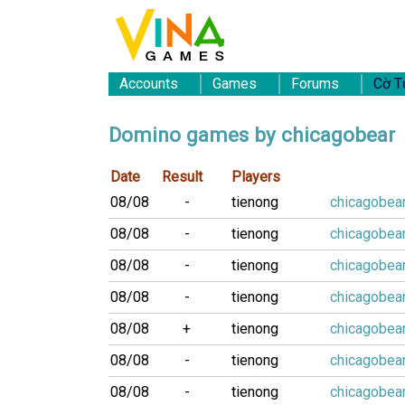
Accounts
Games
Forums
Cờ T
Domino games by chicagobear
Date
Result
Players
08/08
-
tienong
chicagobea
08/08
-
tienong
chicagobea
08/08
-
tienong
chicagobea
08/08
-
tienong
chicagobea
08/08
+
tienong
chicagobea
08/08
-
tienong
chicagobea
08/08
-
tienong
chicagobea