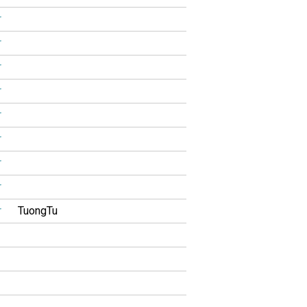
r
r
r
r
r
r
r
r
r
TuongTu