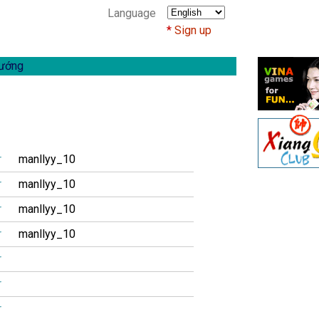
Language
Sign up
ướng
r
manllyy_10
r
manllyy_10
r
manllyy_10
r
manllyy_10
r
r
r