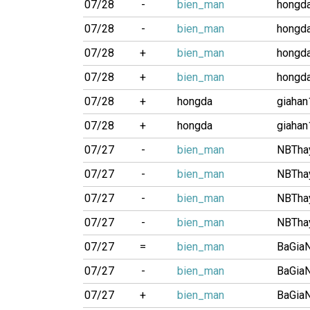
07/28
-
bien_man
hongd
07/28
-
bien_man
hongd
07/28
+
bien_man
hongd
07/28
+
bien_man
hongd
07/28
+
hongda
giaha
07/28
+
hongda
giaha
07/27
-
bien_man
NBTha
07/27
-
bien_man
NBTha
07/27
-
bien_man
NBTha
07/27
-
bien_man
NBTha
07/27
=
bien_man
BaGia
07/27
-
bien_man
BaGia
07/27
+
bien_man
BaGia