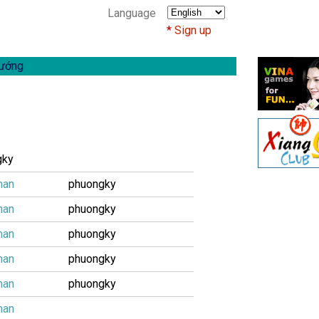
Language
Sign up
ướng
gky
man
phuongky
man
phuongky
man
phuongky
man
phuongky
man
phuongky
man