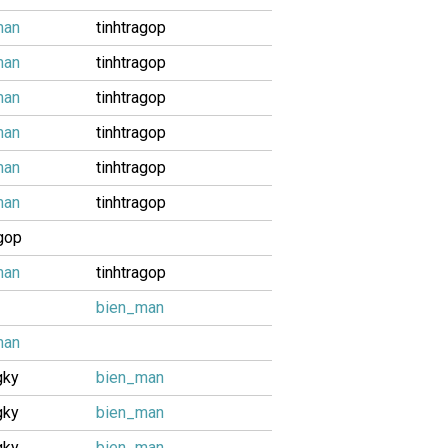
man
tinhtragop
man
tinhtragop
man
tinhtragop
man
tinhtragop
man
tinhtragop
man
tinhtragop
agop
man
tinhtragop
bien_man
man
gky
bien_man
gky
bien_man
gky
bien_man