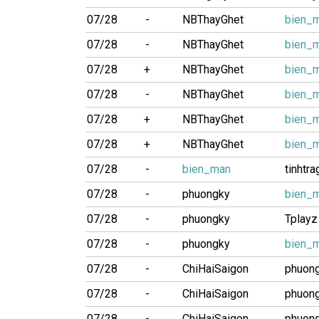
07/28
-
NBThayGhet
bien_
07/28
-
NBThayGhet
bien_
07/28
+
NBThayGhet
bien_
07/28
-
NBThayGhet
bien_
07/28
+
NBThayGhet
bien_
07/28
+
NBThayGhet
bien_
07/28
-
bien_man
tinhtr
07/28
-
phuongky
bien_
07/28
-
phuongky
Tplayz
07/28
-
phuongky
bien_
07/28
-
ChiHaiSaigon
phuon
07/28
-
ChiHaiSaigon
phuon
07/28
-
ChiHaiSaigon
phuon