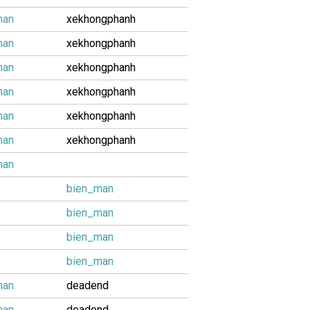
man
xekhongphanh
man
xekhongphanh
man
xekhongphanh
man
xekhongphanh
man
xekhongphanh
man
xekhongphanh
man
bien_man
bien_man
bien_man
bien_man
man
deadend
man
deadend