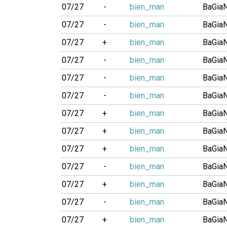
07/27
-
bien_man
BaGia
07/27
-
bien_man
BaGia
07/27
+
bien_man
BaGia
07/27
-
bien_man
BaGia
07/27
-
bien_man
BaGia
07/27
-
bien_man
BaGia
07/27
+
bien_man
BaGia
07/27
+
bien_man
BaGia
07/27
+
bien_man
BaGia
07/27
-
bien_man
BaGia
07/27
+
bien_man
BaGia
07/27
-
bien_man
BaGia
07/27
+
bien_man
BaGia