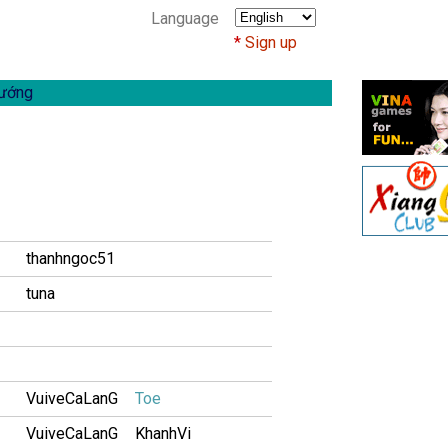
Language
Sign up
ướng
thanhngoc51
tuna
VuiveCaLanG
Toe
VuiveCaLanG
KhanhVi