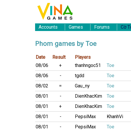
Accounts
Games
Forums
Cờ T
Phom games by Toe
Date
Result
Players
08/06
+
thanhngoc51
Toe
08/06
-
tgdd
Toe
08/02
=
Gau_ny
Toe
08/01
-
DienKhacKim
Toe
08/01
+
DienKhacKim
Toe
08/01
-
PepsiMax
KhanhVi
08/01
-
PepsiMax
Toe