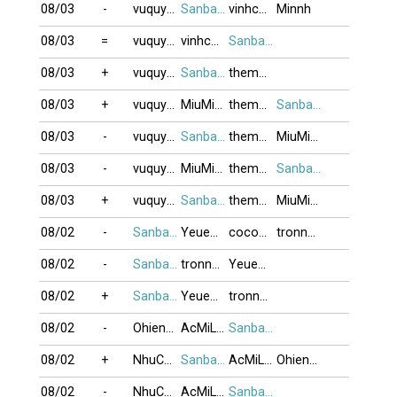
08/03
-
vuquyteo12
Sanbangtatca
vinhcaoboi
Minnh
08/03
=
vuquyteo12
vinhcaoboi
Sanbangtatca
08/03
+
vuquyteo12
Sanbangtatca
theman82
08/03
+
vuquyteo12
MiuMiuvuive
theman82
Sanbangtatca
08/03
-
vuquyteo12
Sanbangtatca
theman82
MiuMiuvuive
08/03
-
vuquyteo12
MiuMiuvuive
theman82
Sanbangtatca
08/03
+
vuquyteo12
Sanbangtatca
theman82
MiuMiuvuive
08/02
-
Sanbangtatca
Yeuemamtham
cocoon
tronnhutrang
08/02
-
Sanbangtatca
tronnhutrang
Yeuemamtham
08/02
+
Sanbangtatca
Yeuemamtham
tronnhutrang
08/02
-
Ohienglanh
AcMiLan
Sanbangtatca
08/02
+
NhuCuong_88
Sanbangtatca
AcMiLan
Ohienglanh
08/02
-
NhuCuong_88
AcMiLan
Sanbangtatca