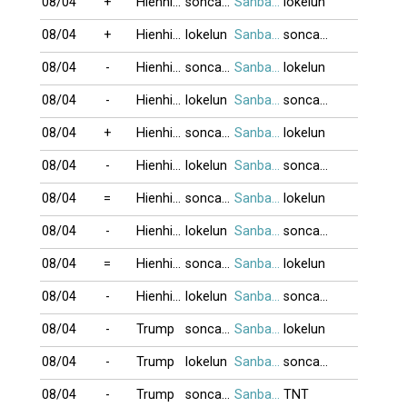
08/04
+
Hienhien
soncan1
Sanbangtatca
lokelun
08/04
+
Hienhien
lokelun
Sanbangtatca
soncan1
08/04
-
Hienhien
soncan1
Sanbangtatca
lokelun
08/04
-
Hienhien
lokelun
Sanbangtatca
soncan1
08/04
+
Hienhien
soncan1
Sanbangtatca
lokelun
08/04
-
Hienhien
lokelun
Sanbangtatca
soncan1
08/04
=
Hienhien
soncan1
Sanbangtatca
lokelun
08/04
-
Hienhien
lokelun
Sanbangtatca
soncan1
08/04
=
Hienhien
soncan1
Sanbangtatca
lokelun
08/04
-
Hienhien
lokelun
Sanbangtatca
soncan1
08/04
-
Trump
soncan1
Sanbangtatca
lokelun
08/04
-
Trump
lokelun
Sanbangtatca
soncan1
08/04
-
Trump
soncan1
Sanbangtatca
TNT