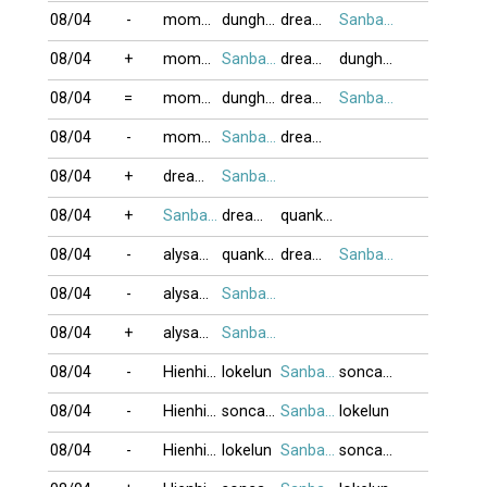
08/04
-
momhet
dunghong6868
dreamtau1803
Sanbangtatca
08/04
+
momhet
Sanbangtatca
dreamtau1803
dunghong6868
08/04
=
momhet
dunghong6868
dreamtau1803
Sanbangtatca
08/04
-
momhet
Sanbangtatca
dreamtau1803
08/04
+
dreamtau1803
Sanbangtatca
08/04
+
Sanbangtatca
dreamtau1803
quankupo
08/04
-
alysamsam
quankupo
dreamtau1803
Sanbangtatca
08/04
-
alysamsam
Sanbangtatca
08/04
+
alysamsam
Sanbangtatca
08/04
-
Hienhien
lokelun
Sanbangtatca
soncan1
08/04
-
Hienhien
soncan1
Sanbangtatca
lokelun
08/04
-
Hienhien
lokelun
Sanbangtatca
soncan1