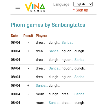
Language
Sign up
ACCOUNTS
Phom games by Sanbangtatca
Home
Date
Result
Players
Register
08/04
-
dreamtau1803
dunghong6868
Sanbangtatca
Bluenicks
New users help
08/04
+
dreamtau1803
Sanbangtatca
nguonvuiso80
dunghong6868
Instructions
08/04
-
dreamtau1803
dunghong6868
nguonvuiso80
Sanbangtatca
Server FAQ
Richest players
08/04
-
dreamtau1803
Sanbangtatca
nguonvuiso80
dunghong6868
08/04
-
dreamtau1803
dunghong6868
nguonvuiso80
Sanbangtatca
GAMES
08/04
+
Sanbangtatca
dunghong6868
FORUMS
08/04
-
momhet
dunghong6868
dreamtau1803
Sanbangtatca
CỜ TƯỚNG
08/04
-
momhet
Sanbangtatca
dreamtau1803
dunghong6868