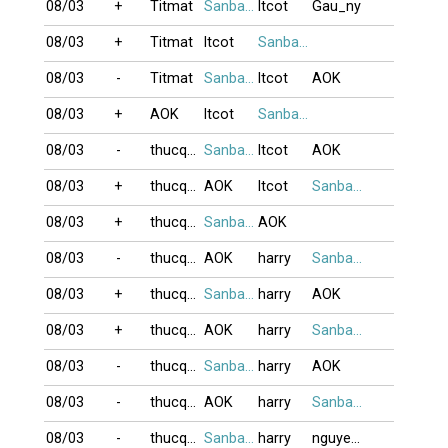
08/03
+
Titmat
Sanbangtatca
ltcot
Gau_ny
08/03
+
Titmat
ltcot
Sanbangtatca
08/03
-
Titmat
Sanbangtatca
ltcot
AOK
08/03
+
AOK
ltcot
Sanbangtatca
08/03
-
thucquan
Sanbangtatca
ltcot
AOK
08/03
+
thucquan
AOK
ltcot
Sanbangtatca
08/03
+
thucquan
Sanbangtatca
AOK
08/03
-
thucquan
AOK
harry
Sanbangtatca
08/03
+
thucquan
Sanbangtatca
harry
AOK
08/03
+
thucquan
AOK
harry
Sanbangtatca
08/03
-
thucquan
Sanbangtatca
harry
AOK
08/03
-
thucquan
AOK
harry
Sanbangtatca
08/03
-
thucquan
Sanbangtatca
harry
nguyenp9