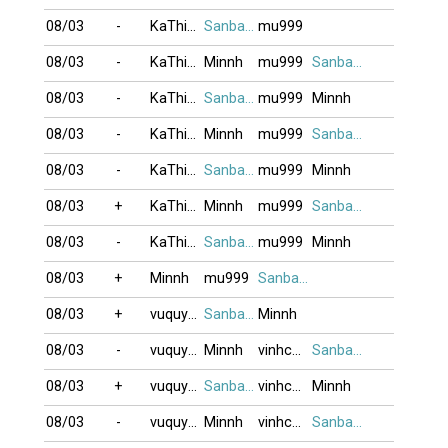
08/03
-
KaThi123
Sanbangtatca
mu999
08/03
-
KaThi123
Minnh
mu999
Sanbangtatca
08/03
-
KaThi123
Sanbangtatca
mu999
Minnh
08/03
-
KaThi123
Minnh
mu999
Sanbangtatca
08/03
-
KaThi123
Sanbangtatca
mu999
Minnh
08/03
+
KaThi123
Minnh
mu999
Sanbangtatca
08/03
-
KaThi123
Sanbangtatca
mu999
Minnh
08/03
+
Minnh
mu999
Sanbangtatca
08/03
+
vuquyteo12
Sanbangtatca
Minnh
08/03
-
vuquyteo12
Minnh
vinhcaoboi
Sanbangtatca
08/03
+
vuquyteo12
Sanbangtatca
vinhcaoboi
Minnh
08/03
-
vuquyteo12
Minnh
vinhcaoboi
Sanbangtatca