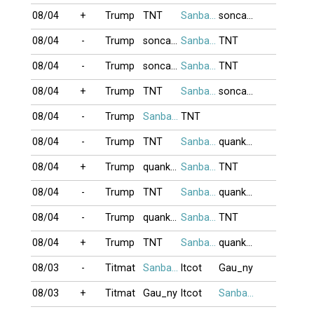
08/04
+
Trump
TNT
Sanbangtatca
soncan1
08/04
-
Trump
soncan1
Sanbangtatca
TNT
08/04
-
Trump
soncan1
Sanbangtatca
TNT
08/04
+
Trump
TNT
Sanbangtatca
soncan1
08/04
-
Trump
Sanbangtatca
TNT
08/04
-
Trump
TNT
Sanbangtatca
quankupo
08/04
+
Trump
quankupo
Sanbangtatca
TNT
08/04
-
Trump
TNT
Sanbangtatca
quankupo
08/04
-
Trump
quankupo
Sanbangtatca
TNT
08/04
+
Trump
TNT
Sanbangtatca
quankupo
08/03
-
Titmat
Sanbangtatca
ltcot
Gau_ny
08/03
+
Titmat
Gau_ny
ltcot
Sanbangtatca