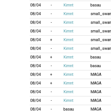
08/04
-
Kimnt
basau
08/04
-
Kimnt
small_swa
08/04
-
Kimnt
small_swa
08/04
-
Kimnt
small_swa
08/04
+
Kimnt
small_swa
08/04
-
Kimnt
small_swa
08/04
+
Kimnt
basau
08/04
-
Kimnt
basau
08/04
+
Kimnt
MAGA
08/04
+
Kimnt
MAGA
08/04
-
Kimnt
MAGA
08/04
-
Kimnt
MAGA
08/04
-
basau
MAGA