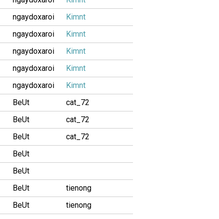
ngaydoxaroi
Kimnt
ngaydoxaroi
Kimnt
ngaydoxaroi
Kimnt
ngaydoxaroi
Kimnt
ngaydoxaroi
Kimnt
BeUt
cat_72
BeUt
cat_72
BeUt
cat_72
BeUt
BeUt
BeUt
tienong
BeUt
tienong