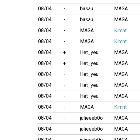
08/04
-
basau
MAGA
08/04
-
basau
MAGA
08/04
-
MAGA
Kimnt
08/04
-
MAGA
Kimnt
08/04
+
Het_yeu
MAGA
08/04
+
Het_yeu
MAGA
08/04
-
Het_yeu
MAGA
08/04
-
Het_yeu
MAGA
08/04
-
Het_yeu
MAGA
08/04
-
MAGA
Kimnt
08/04
-
julieeeb0o
MAGA
08/04
-
julieeeb0o
MAGA
08/04
-
julieeeb0o
MAGA