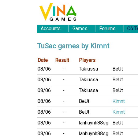
Accounts
Games
Forums
Cờ T
TuSac games by Kimnt
Date
Result
Players
08/06
-
Takiussa
BeUt
08/06
-
Takiussa
BeUt
08/06
-
Takiussa
BeUt
08/06
-
BeUt
Kimnt
08/06
-
BeUt
Kimnt
08/06
-
lanhuynh88sg
BeUt
08/06
-
lanhuynh88sg
BeUt