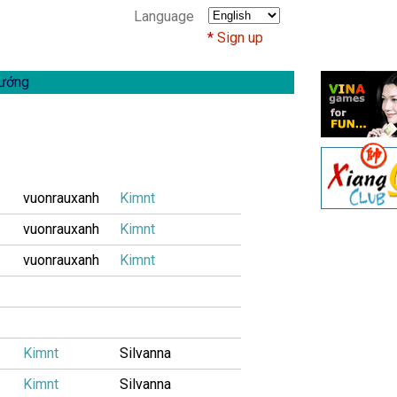
Language
Sign up
ướng
vuonrauxanh
Kimnt
vuonrauxanh
Kimnt
vuonrauxanh
Kimnt
Kimnt
Silvanna
Kimnt
Silvanna