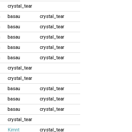
crystal_tear
n
basau
crystal_tear
n
basau
crystal_tear
n
basau
crystal_tear
n
basau
crystal_tear
n
basau
crystal_tear
crystal_tear
crystal_tear
basau
crystal_tear
basau
crystal_tear
basau
crystal_tear
crystal_tear
Kimnt
crystal_tear