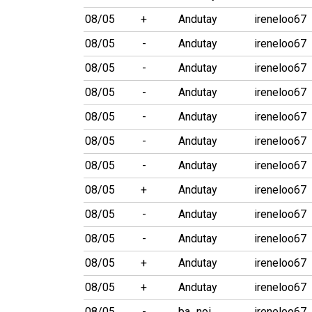
08/05
+
Andutay
ireneloo67
08/05
-
Andutay
ireneloo67
08/05
-
Andutay
ireneloo67
08/05
-
Andutay
ireneloo67
08/05
-
Andutay
ireneloo67
08/05
-
Andutay
ireneloo67
08/05
-
Andutay
ireneloo67
08/05
+
Andutay
ireneloo67
08/05
-
Andutay
ireneloo67
08/05
-
Andutay
ireneloo67
08/05
+
Andutay
ireneloo67
08/05
+
Andutay
ireneloo67
08/05
-
ba_noi
ireneloo67