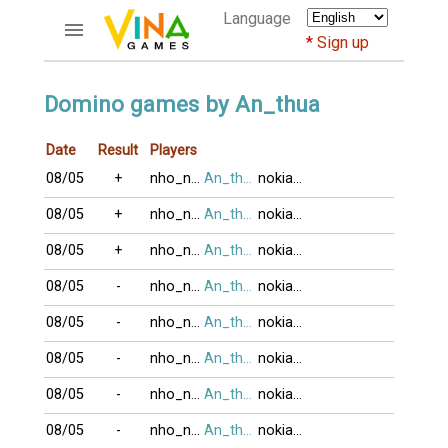
Language
Sign up
ACCOUNTS
Domino games by An_thua
Home
Date
Result
Players
Register
08/05
+
nho_nha2009
An_thua
nokia_dk
Bluenicks
New users help
08/05
+
nho_nha2009
An_thua
nokia_dk
Instructions
08/05
+
nho_nha2009
An_thua
nokia_dk
Server FAQ
Richest players
08/05
-
nho_nha2009
An_thua
nokia_dk
08/05
-
nho_nha2009
An_thua
nokia_dk
GAMES
08/05
-
nho_nha2009
An_thua
nokia_dk
FORUMS
08/05
-
nho_nha2009
An_thua
nokia_dk
CỜ TƯỚNG
08/05
-
nho_nha2009
An_thua
nokia_dk