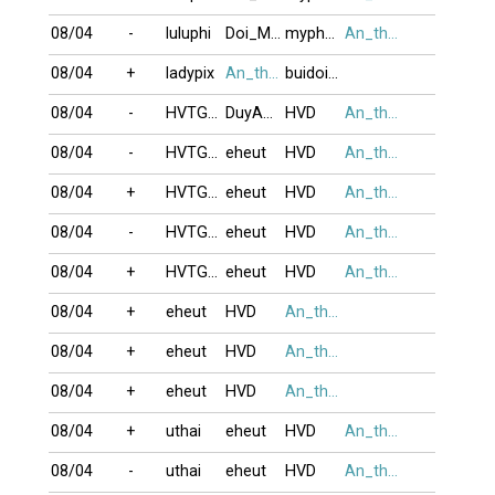
08/04
-
luluphi
Doi_Mong
myphuong
An_thua
08/04
+
ladypix
An_thua
buidoigd
08/04
-
HVTG15
DuyAn1905
HVD
An_thua
08/04
-
HVTG15
eheut
HVD
An_thua
08/04
+
HVTG15
eheut
HVD
An_thua
08/04
-
HVTG15
eheut
HVD
An_thua
08/04
+
HVTG15
eheut
HVD
An_thua
08/04
+
eheut
HVD
An_thua
08/04
+
eheut
HVD
An_thua
08/04
+
eheut
HVD
An_thua
08/04
+
uthai
eheut
HVD
An_thua
08/04
-
uthai
eheut
HVD
An_thua