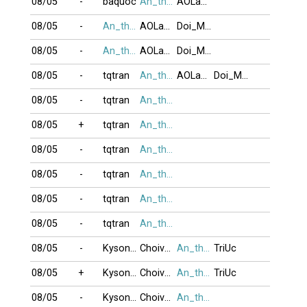
08/05
-
baquoc
An_thua
AOLaoVui8
08/05
-
An_thua
AOLaoVui8
Doi_Mong
08/05
-
An_thua
AOLaoVui8
Doi_Mong
08/05
-
tqtran
An_thua
AOLaoVui8
Doi_Mong
08/05
-
tqtran
An_thua
08/05
+
tqtran
An_thua
08/05
-
tqtran
An_thua
08/05
-
tqtran
An_thua
08/05
-
tqtran
An_thua
08/05
-
tqtran
An_thua
08/05
-
Kyson2018
Choivui_1968
An_thua
TriUc
08/05
+
Kyson2018
Choivui_1968
An_thua
TriUc
08/05
-
Kyson2018
Choivui_1968
An_thua